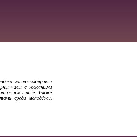
 модели часто выбирают
лярны часы с кожаными
интажном стиле. Также
итами среди молодёжи,